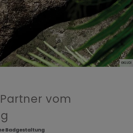
©KLUDI
 Partner vom
ng
ene Badgestaltung