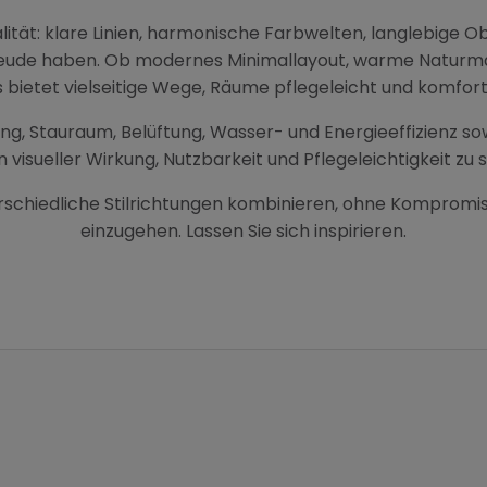
ität: klare Linien, harmonische Farbwelten, langlebige Ob
 Freude haben. Ob modernes Minimallayout, warme Naturmate
 bietet vielseitige Wege, Räume pflegeleicht und komfort
g, Stauraum, Belüftung, Wasser- und Energieeffizienz sowie
 visueller Wirkung, Nutzbarkeit und Pflegeleichtigkeit zu 
rschiedliche Stilrichtungen kombinieren, ohne Kompromiss
einzugehen. Lassen Sie sich inspirieren.