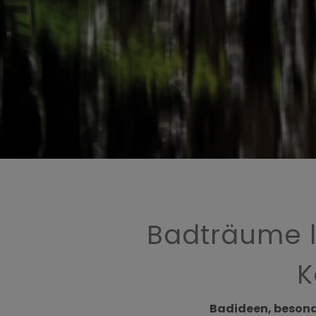
 schließen
n und schließen
 schließen
ffnen und schließen
Badträume l
n
en und schließen
K
Badideen, besond