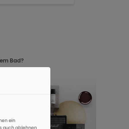
hrem Bad?
nen ein
es auch ablehnen