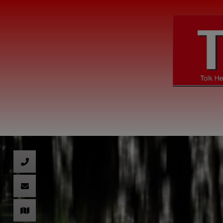
nd schließen
hließen