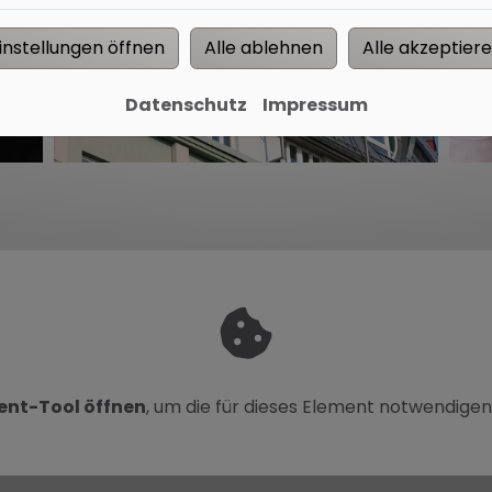
instellungen öffnen
Alle ablehnen
Alle akzeptier
Datenschutz
Impressum
nt-Tool öffnen
, um die für dieses Element notwendigen