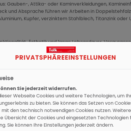
aus: Gauben-, Attika- oder Kaminverkleidungen, Kaminei
ck und Absprache führen wir Arbeiten in Doppelstehfalz- 
Aluminium, Kupfer, verzinktem Stahlblech, Titanzink oder U
ktionalität, Ästhetik und lange Lebensdauer. Vorausgese
rauf, Ihr Vorhaben unverbindlich mit Ihnen durchzusprech
PRIVATSPHÄRE­EINSTELLUNGEN
weise
nnen Sie jederzeit widerrufen.
ieser Webseite Cookies und weitere Technologien, um Ih
ngserlebnis zu bieten. Sie können das Setzen von Cooki
r mit den technisch notwendigen Cookies nutzen. Weitere
rte Übersicht der Cookies und eingesetzten Technologien f
. Sie können Ihre Einstellungen jederzeit ändern.