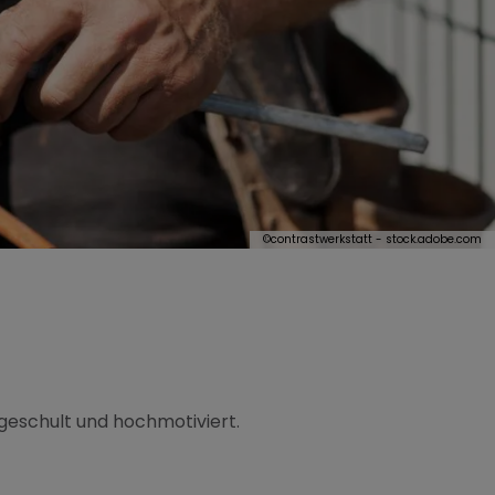
©
contrastwerkstatt - stock.adobe.com
-geschult und hochmotiviert.