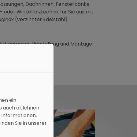
nfassungen, Dachrinnen, Fensterbänke
oder Winkelfalztechnik für Sie aus mit
ginox (verzinnter Edelstahl).
tzt natürlich, Herstellung und Montage
en.
nen ein
es auch ablehnen
 Informationen,
inden Sie in unserer