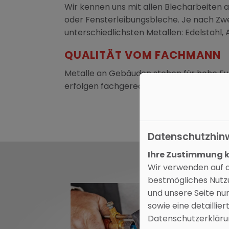
Wir kennen uns mit allen Blecharbeiten 
oder Fensterleibungsbleche. Je nach Zwe
unterschiedlichsten Metallen: Edelstahl, 
QUALITÄT VOM FACHMANN
Metalle an Gebäuden stehen für hohe Fun
erfolgen fachgerecht. Wir freuen uns da
Datenschutzhin
Ihre Zustimmung kö
Wir verwenden auf d
bestmögliches Nutzu
und unsere Seite nu
sowie eine detaillie
Datenschutzerklärung