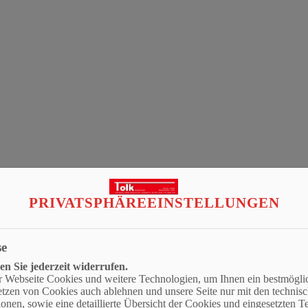
PRIVATSPHÄRE­EINSTELLUNGEN
se
-Consent-Tool öffnen
, um die für dieses Element notwendigen Cookie
 Sie jederzeit widerrufen.
r Webseite Cookies und weitere Technologien, um Ihnen ein bestmögli
Setzen von Cookies auch ablehnen und unsere Seite nur mit den techni
onen, sowie eine detaillierte Übersicht der Cookies und eingesetzten T