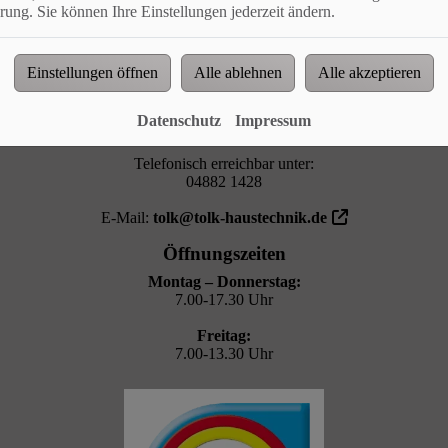
rung. Sie können Ihre Einstellungen jederzeit ändern.
NGSZEITEN
Kontakt
Einstellungen öffnen
Alle ablehnen
Alle akzeptieren
Tolk Heizung-Sanitär GmbH & Co. KG
Dorfstraße 12
Datenschutz
Impressum
25776 St. Annen
Telefonisch erreichbar unter:
04882 1428
E-Mail:
tolk@tolk-haustechnik.de
Öffnungszeiten
Montag – Donnerstag:
7.00-17.30 Uhr
Freitag:
7.00-13.30 Uhr