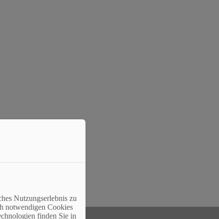
s zu akzeptieren.
ches Nutzungserlebnis zu
sch notwendigen Cookies
echnologien finden Sie in