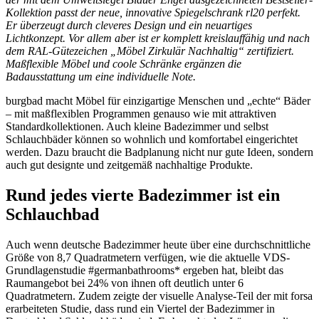
Kollektion passt der neue, innovative Spiegelschrank rl20 perfekt.
Er überzeugt durch cleveres Design und ein neuartiges
Lichtkonzept. Vor allem aber ist er komplett kreislauffähig und nach
dem RAL-Gütezeichen „Möbel Zirkulär Nachhaltig“ zertifiziert.
Maßflexible Möbel und coole Schränke ergänzen die
Badausstattung um eine individuelle Note.
burgbad macht Möbel für einzigartige Menschen und „echte“ Bäder
– mit maßflexiblen Programmen genauso wie mit attraktiven
Standardkollektionen. Auch kleine Badezimmer und selbst
Schlauchbäder können so wohnlich und komfortabel eingerichtet
werden. Dazu braucht die Badplanung nicht nur gute Ideen, sondern
auch gut designte und zeitgemäß nachhaltige Produkte.
Rund jedes vierte Badezimmer ist ein
Schlauchbad
Auch wenn deutsche Badezimmer heute über eine durchschnittliche
Größe von 8,7 Quadratmetern verfügen, wie die aktuelle VDS-
Grundlagenstudie #germanbathrooms* ergeben hat, bleibt das
Raumangebot bei 24% von ihnen oft deutlich unter 6
Quadratmetern. Zudem zeigte der visuelle Analyse-Teil der mit forsa
erarbeiteten Studie, dass rund ein Viertel der Badezimmer in