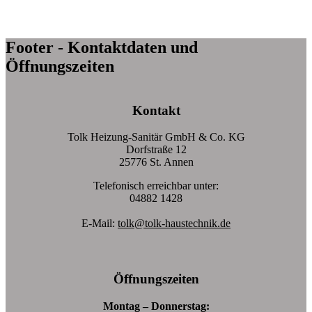
Footer - Kontaktdaten und
Öffnungszeiten
Kontakt
Tolk Heizung-Sanitär GmbH & Co. KG
Dorfstraße 12
25776 St. Annen
Telefonisch erreichbar unter:
04882 1428
E-Mail:
tolk@tolk-haustechnik.de
Öffnungszeiten
Montag – Donnerstag: