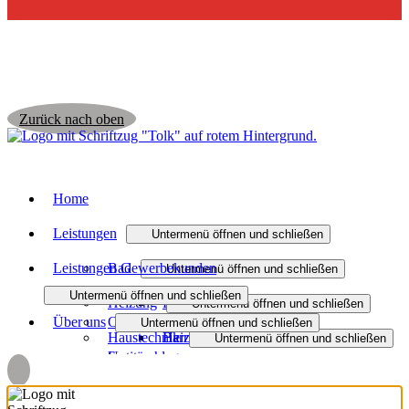
Zurück nach oben
Home
Leistungen
Untermenü öffnen und schließen
Leistungen Gewerbekunden
Bad
Untermenü öffnen und schließen
Untermenü öffnen und schließen
Heizung
Badmodernisierung
Untermenü öffnen und schließen
Über uns
Objekt- und Anlagenbau
Untermenü öffnen und schließen
Haustechnik
Barrierefreies Bad
Heizungsmodernisierung
Untermenü öffnen und schließen
Sanitäranlagen
Unternehmen
Lüftung
Badinspiration und Musterbäder
Heizen mit Gas
Wasser / Trinkwasser
Untermenü öffnen und schließen
Heizsysteme
Jobs
Spenglerarbeiten
Förderung Bad
Öl- und Gasheizung
Service Haustechnik
Dezentrale Wohnraumlüftung