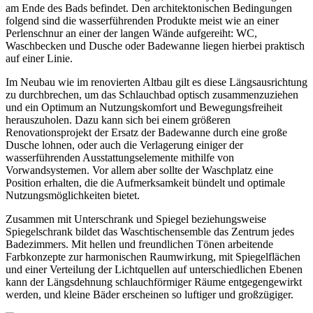
am Ende des Bads befindet. Den architektonischen Bedingungen
folgend sind die wasserführenden Produkte meist wie an einer
Perlenschnur an einer der langen Wände aufgereiht: WC,
Waschbecken und Dusche oder Badewanne liegen hierbei praktisch
auf einer Linie.
Im Neubau wie im renovierten Altbau gilt es diese Längsausrichtung
zu durchbrechen, um das Schlauchbad optisch zusammenzuziehen
und ein Optimum an Nutzungskomfort und Bewegungsfreiheit
herauszuholen. Dazu kann sich bei einem größeren
Renovationsprojekt der Ersatz der Badewanne durch eine große
Dusche lohnen, oder auch die Verlagerung einiger der
wasserführenden Ausstattungselemente mithilfe von
Vorwandsystemen. Vor allem aber sollte der Waschplatz eine
Position erhalten, die die Aufmerksamkeit bündelt und optimale
Nutzungsmöglichkeiten bietet.
Zusammen mit Unterschrank und Spiegel beziehungsweise
Spiegelschrank bildet das Waschtischensemble das Zentrum jedes
Badezimmers. Mit hellen und freundlichen Tönen arbeitende
Farbkonzepte zur harmonischen Raumwirkung, mit Spiegelflächen
und einer Verteilung der Lichtquellen auf unterschiedlichen Ebenen
kann der Längsdehnung schlauchförmiger Räume entgegengewirkt
werden, und kleine Bäder erscheinen so luftiger und großzügiger.