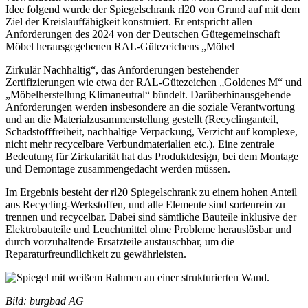
Idee folgend wurde der Spiegelschrank rl20 von Grund auf mit dem
Ziel der Kreislauffähigkeit konstruiert. Er entspricht allen
Anforderungen des 2024 von der Deutschen Gütegemeinschaft
Möbel herausgegebenen RAL-Gütezeichens „Möbel
Zirkulär Nachhaltig“, das Anforderungen bestehender
Zertifizierungen wie etwa der RAL-Gütezeichen „Goldenes M“ und
„Möbelherstellung Klimaneutral“ bündelt. Darüberhinausgehende
Anforderungen werden insbesondere an die soziale Verantwortung
und an die Materialzusammenstellung gestellt (Recyclinganteil,
Schadstofffreiheit, nachhaltige Verpackung, Verzicht auf komplexe,
nicht mehr recycelbare Verbundmaterialien etc.). Eine zentrale
Bedeutung für Zirkularität hat das Produktdesign, bei dem Montage
und Demontage zusammengedacht werden müssen.
Im Ergebnis besteht der rl20 Spiegelschrank zu einem hohen Anteil
aus Recycling-Werkstoffen, und alle Elemente sind sortenrein zu
trennen und recycelbar. Dabei sind sämtliche Bauteile inklusive der
Elektrobauteile und Leuchtmittel ohne Probleme herauslösbar und
durch vorzuhaltende Ersatzteile austauschbar, um die
Reparaturfreundlichkeit zu gewährleisten.
Bild: burgbad AG