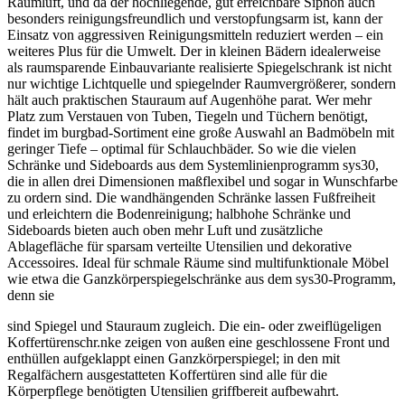
Raumluft, und da der hochliegende, gut erreichbare Siphon auch
besonders reinigungsfreundlich und verstopfungsarm ist, kann der
Einsatz von aggressiven Reinigungsmitteln reduziert werden – ein
weiteres Plus für die Umwelt. Der in kleinen Bädern idealerweise
als raumsparende Einbauvariante realisierte Spiegelschrank ist nicht
nur wichtige Lichtquelle und spiegelnder Raumvergrößerer, sondern
hält auch praktischen Stauraum auf Augenhöhe parat. Wer mehr
Platz zum Verstauen von Tuben, Tiegeln und Tüchern benötigt,
findet im burgbad-Sortiment eine große Auswahl an Badmöbeln mit
geringer Tiefe – optimal für Schlauchbäder. So wie die vielen
Schränke und Sideboards aus dem Systemlinienprogramm sys30,
die in allen drei Dimensionen maßflexibel und sogar in Wunschfarbe
zu ordern sind. Die wandhängenden Schränke lassen Fußfreiheit
und erleichtern die Bodenreinigung; halbhohe Schränke und
Sideboards bieten auch oben mehr Luft und zusätzliche
Ablagefläche für sparsam verteilte Utensilien und dekorative
Accessoires. Ideal für schmale Räume sind multifunktionale Möbel
wie etwa die Ganzkörperspiegelschränke aus dem sys30-Programm,
denn sie
sind Spiegel und Stauraum zugleich. Die ein- oder zweiflügeligen
Koffertürenschr.nke zeigen von außen eine geschlossene Front und
enthüllen aufgeklappt einen Ganzkörperspiegel; in den mit
Regalfächern ausgestatteten Koffertüren sind alle für die
Körperpflege benötigten Utensilien griffbereit aufbewahrt.