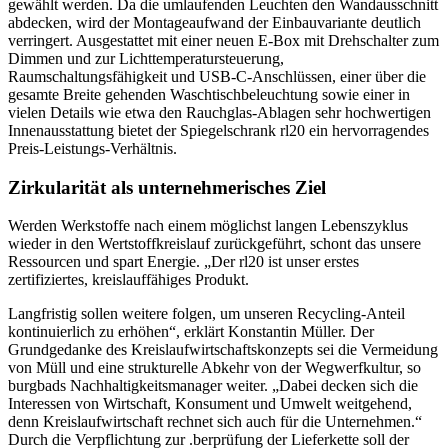
gewählt werden. Da die umlaufenden Leuchten den Wandausschnitt
abdecken, wird der Montageaufwand der Einbauvariante deutlich
verringert. Ausgestattet mit einer neuen E-Box mit Drehschalter zum
Dimmen und zur Lichttemperatursteuerung,
Raumschaltungsfähigkeit und USB-C-Anschlüssen, einer über die
gesamte Breite gehenden Waschtischbeleuchtung sowie einer in
vielen Details wie etwa den Rauchglas-Ablagen sehr hochwertigen
Innenausstattung bietet der Spiegelschrank rl20 ein hervorragendes
Preis-Leistungs-Verhältnis.
Zirkularität als unternehmerisches Ziel
Werden Werkstoffe nach einem möglichst langen Lebenszyklus
wieder in den Wertstoffkreislauf zurückgeführt, schont das unsere
Ressourcen und spart Energie. „Der rl20 ist unser erstes
zertifiziertes, kreislauffähiges Produkt.
Langfristig sollen weitere folgen, um unseren Recycling-Anteil
kontinuierlich zu erhöhen“, erklärt Konstantin Müller. Der
Grundgedanke des Kreislaufwirtschaftskonzepts sei die Vermeidung
von Müll und eine strukturelle Abkehr von der Wegwerfkultur, so
burgbads Nachhaltigkeitsmanager weiter. „Dabei decken sich die
Interessen von Wirtschaft, Konsument und Umwelt weitgehend,
denn Kreislaufwirtschaft rechnet sich auch für die Unternehmen.“
Durch die Verpflichtung zur .berprüfung der Lieferkette soll der