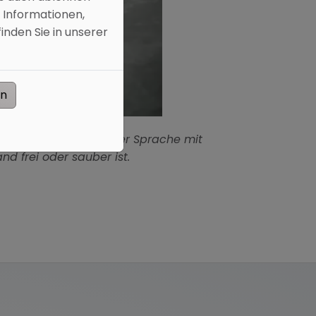
 Informationen,
inden Sie in unserer
en
h Kludi-E-GO Voice per Sprache mit
d frei oder sauber ist.