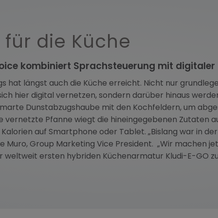
 für die Küche
ice kombiniert Sprachsteuerung mit digitale
gs hat längst auch die Küche erreicht. Nicht nur grundle
 sich hier digital vernetzen, sondern darüber hinaus wer
 smarte Dunstabzugshaube mit den Kochfeldern, um abge
 die vernetzte Pfanne wiegt die hineingegebenen Zutaten
lorien auf Smartphone oder Tablet. „Bislang war in der 
o de Muro, Group Marketing Vice President. „Wir machen je
er weltweit ersten hybriden Küchenarmatur Kludi-E-GO zu