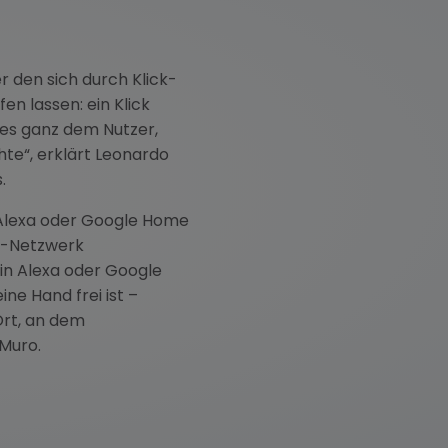
r den sich durch Klick-
 lassen: ein Klick
n es ganz dem Nutzer,
te“, erklärt Leonardo
.
 Alexa oder Google Home
AN-Netzwerk
in Alexa oder Google
ne Hand frei ist –
Ort, an dem
 Muro.