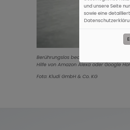
und unsere Seite nu
sowie eine detaillie
Datenschutzerklärung
E
Berührungslos bedienen per Sprachbefeh
Hilfe von Amazon Alexa oder Google Home
Foto: Kludi GmbH & Co. KG