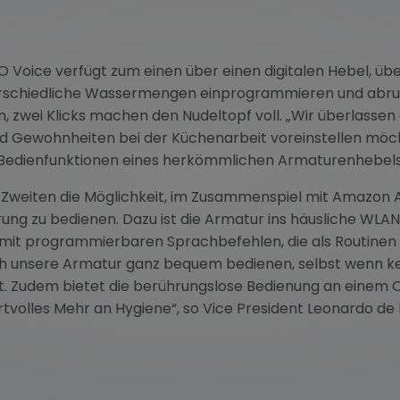
Voice verfügt zum einen über einen digitalen Hebel, übe
rschiedliche Wassermengen einprogrammieren und abrufen
len, zwei Klicks machen den Nudeltopf voll. „Wir überlasse
d Gewohnheiten bei der Küchenarbeit voreinstellen möch
e Bedienfunktionen eines herkömmlichen Armaturenhebels
Zweiten die Möglichkeit, im Zusammenspiel mit Amazon
ung zu bedienen. Dazu ist die Armatur ins häusliche WL
 mit programmierbaren Sprachbefehlen, die als Routinen 
ch unsere Armatur ganz bequem bedienen, selbst wenn kei
t. Zudem bietet die berührungslose Bedienung an einem 
tvolles Mehr an Hygiene“, so Vice President Leonardo de