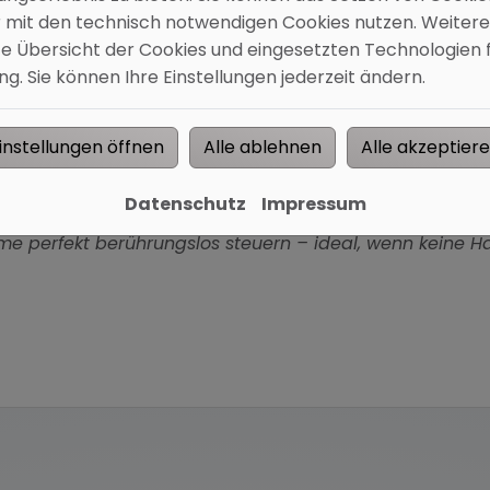
r mit den technisch notwendigen Cookies nutzen. Weitere
rte Übersicht der Cookies und eingesetzten Technologien f
. Sie können Ihre Einstellungen jederzeit ändern.
instellungen öffnen
Alle ablehnen
Alle akzeptier
Datenschutz
Impressum
l: Eingebunden ins heimische WLAN-Netzwerk, lässt sic
 perfekt berührungslos steuern – ideal, wenn keine Han