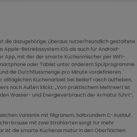
st die dazugehörige, überaus nutzerfreundlich gestaltete
s Apple-Betriebssystem iOS als auch für Android-
er App, mit der der smarte Küchenmischer per WiFi-
Smartphone oder Tablet unter anderem Spülprogramme
 und die Durchflussmenge pro Minute vordefinieren.
er alltäglichen Küchenarbeit bei Bedarf rasch aufheben,
ers nach Außen klickt. „Von praktischem Mehrwert ist
 den Wasser- und Energieverbrauch der Armatur führt“,
assischen Variante mit filigranem, halbrundem C-Auslauf.
chirrbrause mit zwei Strahlarten sorgt für mehr
ar ist die smarte Küchenarmatur in den Oberflächen