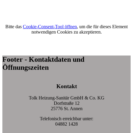
Bitte das
Cookie-Consent-Tool öffnen
, um die für dieses Element
notwendigen Cookies zu akzeptieren.
Footer - Kontaktdaten und
Öffnungszeiten
Kontakt
Tolk Heizung-Sanitär GmbH & Co. KG
Dorfstraße 12
25776 St. Annen
Telefonisch erreichbar unter:
04882 1428