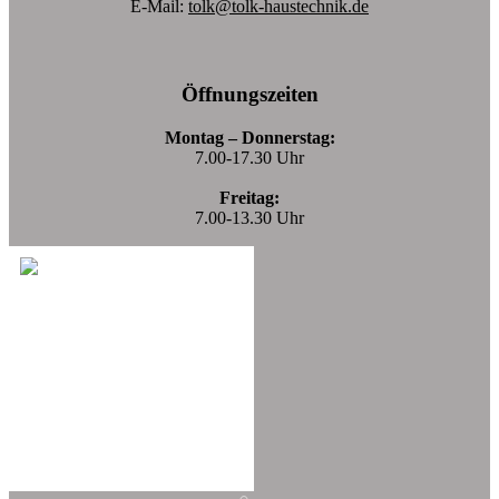
E-Mail:
tolk@tolk-haustechnik.de
Öffnungszeiten
Montag – Donnerstag:
7.00-17.30 Uhr
Freitag:
7.00-13.30 Uhr